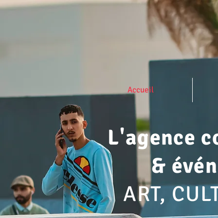
Accueil
L'agence c
& évé
ART, CUL