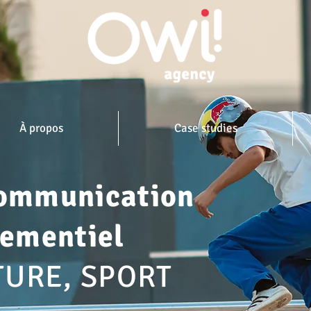
À propos
Case studies
o
mmunic
ation
nementiel
TURE, SPOR
T