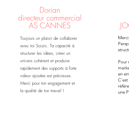
Dorian
directeur commercial
AS CANNES
JO
Merci
Toujours un plaisir de collaborer
Perspi
avec toi Soizic. Ta capacité à
struct
structurer les idées, créer un
univers cohérent et produire
Pour 
marke
rapidement des supports à forte
en en
valeur ajoutée est précieuse.
C'est 
Merci pour ton engagement et
référ
la qualité de ton travail !
une P