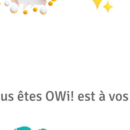
STRATÉGIE
COACHING
& PLAN DE COM
& FORMATION
us êtes OWi! est à vos