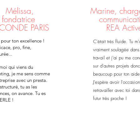
Mélissa,
Marine, charg
fondatrice
communicat
CONDE PARIS
REA Activ
 pour ton excellence !
C'était très fluide. Tu m'
cace, pro, fine,
vraiment soulagée dan
urée...
travail et j'ai pu me con
sur d'autres projets don
moi qui viens du
ting, je me sens comme
beaucoup pour ton aide
treprise avec un presta.
J'espère avoir l'occasio
structuré, tu as les
retravailler avec toi dan
ences, on avance. Tu es
futur très proche !
ERLE !