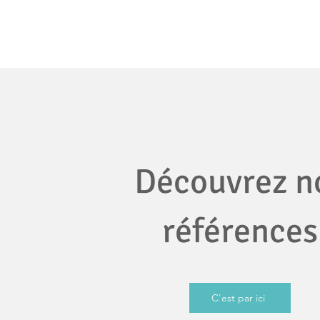
Découvrez n
références
C'est par ici