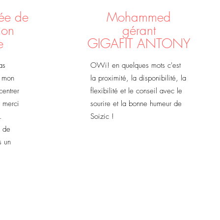
ée de
Mohammed
ion
gérant
e
GIGAFIT ANTONY
as
OWi! en quelques mots c'est
s mon
la proximité, la disponibilité, la
centrer
flexibilité et le conseil avec le
c merci
sourire et la bonne humeur de
.
Soizic !
n de
s un